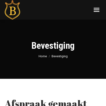
Bevestiging
Je bent hier:
Home
Bevestiging
Afspraak gemaakt